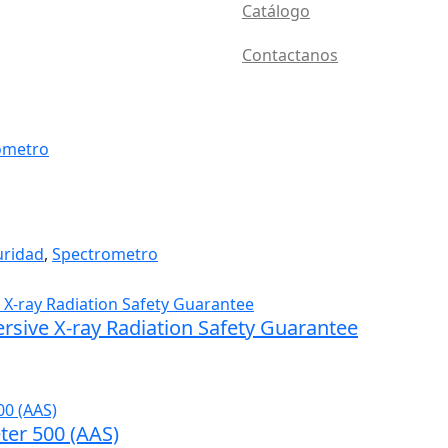
Catálogo
Contactanos
ometro
uridad
,
Spectrometro
rsive X-ray Radiation Safety Guarantee
er 500 (AAS)