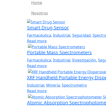
Home
Nosotros
Smart Drug Sensor
Farmacéutica
,
Industrial
,
Seguridad
,
Spectr
Read more
Portable Mass Spectrometers
Farmacéutica
,
Industrial
,
Investigación
,
Seg
Read more
XRF Handheld Portable Energy Dispe
Industrial
,
Minería
,
Spectrometro
Read more
Atomic Absorption Spectrophotomet