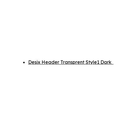
Desix Header Transprent Style1 Dark
Home
Desix Header Transprent Style1 Dark