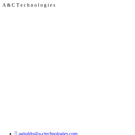
A
&
C
T
e
c
h
n
o
l
o
g
i
e
s
agiraldo@a-ctechnologies.com