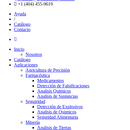
+1 (404) 455-9619
Ayuda
/
Catálogo
Contacto
Inicio
Nosotros
Catálogo
Aplicaciones
Agricultura de Precisión
Farmacéutica
Medicamentos
Detección de Falsificaciones
Analisis Quimicos
Analisis de Sustancias
Seguiridad
Detección de Explosivos
Analisis de Quimicos
Seguridad Alimentaria
Minería
Analisis de Tierras