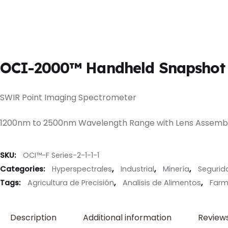
OCI-2000™ Handheld Snapshot
SWIR Point Imaging Spectrometer
1200nm to 2500nm Wavelength Range with Lens Assemb
SKU:
OCI™-F Series-2-1-1-1
Categories:
Hyperspectrales
,
Industrial
,
Minería
,
Segurid
Tags:
Agricultura de Precisión
,
Analisis de Alimentos
,
Farm
Description
Additional information
Reviews