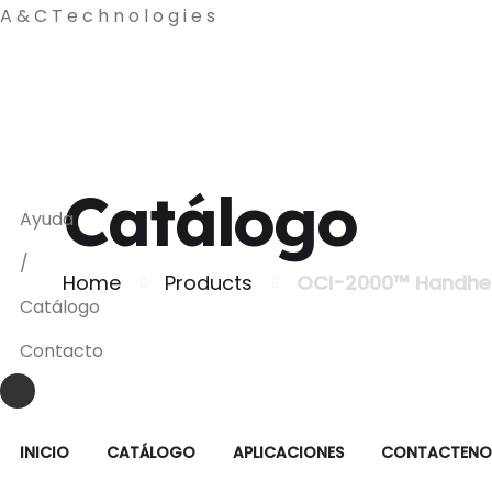
A
&
C
T
e
c
h
n
o
l
o
g
i
e
s
agiraldo@a-ctechnologies.com
+1 (404) 455-9619
Catálogo
Ayuda
/
Home
Products
OCI-2000™ Handhe
Catálogo
Contacto
INICIO
CATÁLOGO
APLICACIONES
CONTACTENO