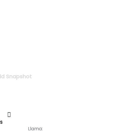
ld Snapshot
S
Llama: