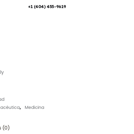
+1 (404) 455-9619
ly
ad
acéutica
,
Medicina
 (0)